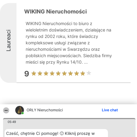
WIKING Nieruchomości
WIKING Nieruchomości to biuro z
wieloletnim doświadczeniem, działające na
Laureaci
rynku od 2002 roku, które świadczy
kompleksowe usługi związane z
nieruchomościami w Swarzędzu oraz
pobliskich miejscowościach. Siedziba firmy
mieści się przy Rynku 14/10. ...
9
ORŁY Nieruchomości
Live chat
Inne firmy z województwa
05:49
Cześć, chętnie Ci pomogę! 🙂 Kliknij proszę w
Organizator plebiscytu
Plebiscyt
Kontakt