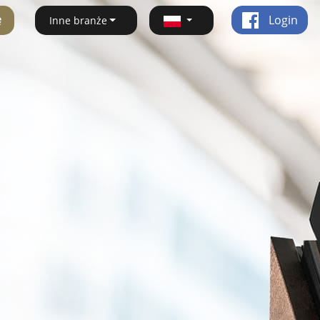
ę
Login
Inne branże