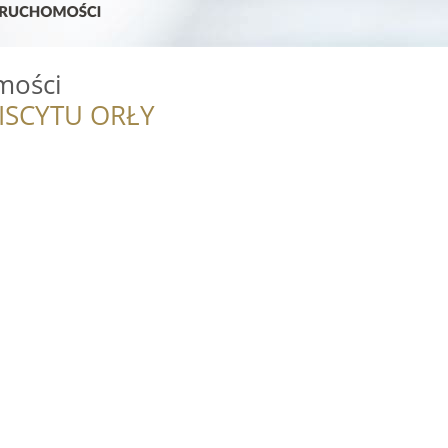
mości
ISCYTU ORŁY