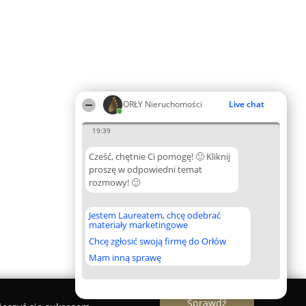
ORŁY Nieruchomości
Live chat
19:39
Cześć, chętnie Ci pomogę! 🙂 Kliknij
proszę w odpowiedni temat
rozmowy! 🙂
Jestem Laureatem, chcę odebrać
materiały marketingowe
Chcę zgłosić swoją firmę do Orłów
Mam inną sprawę
Sprawdź