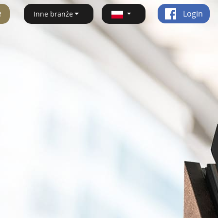
ę
Login
Inne branże