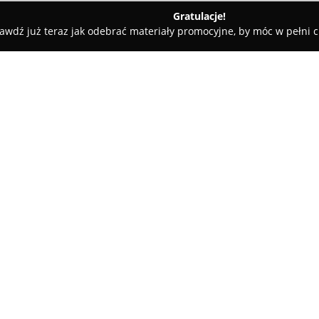
Gratulacje!
awdź już teraz jak odebrać materiały promocyjne, by móc w pełni c
Xstate - Biuro nieruchomości
O firmie:
Xstate
to firma działająca w se
ul. Prostej 69c w Warszawie. S
usług doradczych oraz komplek
nieruchomościami, odpowiadaj
Zakres działalności biura obej
różnorodnych nieruchomości. W 
kawalerki, domy, działki, jak ró
magazyny, a także garaże, pent
dużą wagę do wysokiego stand