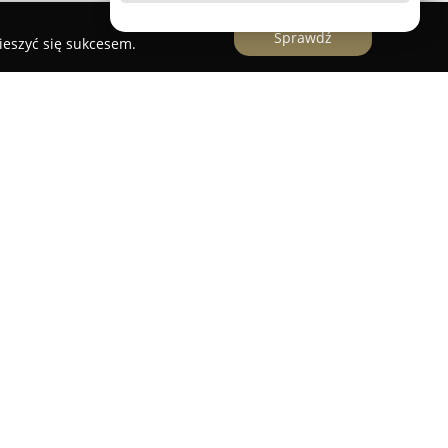
Sprawdź
ieszyć się sukcesem.
ktorze nieruchomości, posiadająca siedzibę przy
pecjalizuje się w świadczeniu profesjonalnych
sowej obsłudze transakcji związanych z obrotem
ąc na potrzeby dynamicznego rynku stołecznego.
muje zarówno sprzedaż, jak i wynajem
ofercie agencji znajdują się mieszkania,
wnież lokale użytkowe, na przykład biura, hale,
house'y oraz wille. Zespół doradców przykłada
ardu prezentowanych nieruchomości, które