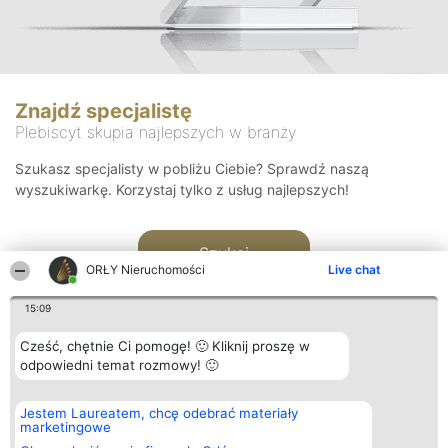
Znajdź specjalistę
Plebiscyt skupia najlepszych w branży
Szukasz specjalisty w pobliżu Ciebie? Sprawdź naszą
wyszukiwarkę. Korzystaj tylko z usług najlepszych!
Szukaj
ORŁY Nieruchomości
Live chat
15:09
Cześć, chętnie Ci pomogę! 🙂 Kliknij proszę w
odpowiedni temat rozmowy! 🙂
Organizator plebiscytu
Plebiscyt
Kontakt
Jestem Laureatem, chcę odebrać materiały
Bright Side Solutions sp. z o.
Laureaci
Kontakt
marketingowe
o. sp. k.
Lista
ul. Ruska 22
wszystkich