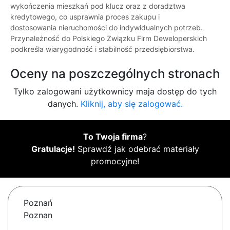
wykończenia mieszkań pod klucz oraz z doradztwa
kredytowego, co usprawnia proces zakupu i
dostosowania nieruchomości do indywidualnych potrzeb.
Przynależność do Polskiego Związku Firm Deweloperskich
podkreśla wiarygodność i stabilność przedsiębiorstwa.
Oceny na poszczególnych stronach
Tylko zalogowani użytkownicy maja dostęp do tych
danych.
Kliknij, aby się zalogować.
To Twoja firma
?
Gratulacje!
Sprawdź jak odebrać materiały
promocyjne!
Poznań
Poznan