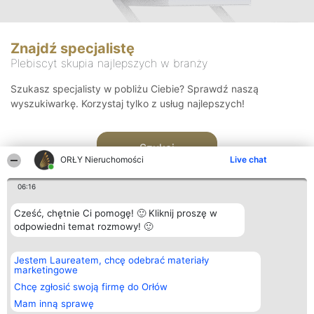
Znajdź specjalistę
Plebiscyt skupia najlepszych w branży
Szukasz specjalisty w pobliżu Ciebie? Sprawdź naszą
wyszukiwarkę. Korzystaj tylko z usług najlepszych!
Szukaj
ORŁY Nieruchomości
Live chat
06:16
Cześć, chętnie Ci pomogę! 🙂 Kliknij proszę w
odpowiedni temat rozmowy! 🙂
Organizator plebiscytu
Plebiscyt
Kontakt
Jestem Laureatem, chcę odebrać materiały
Bright Side Solutions sp. z o.
Laureaci
Kontakt
marketingowe
o. sp. k.
Lista
ul. Ruska 22
wszystkich
Chcę zgłosić swoją firmę do Orłów
Wrocław 50-079
Laureatów
Mam inną sprawę
KRS 0000749100 | Regon
Zasady
381313360 | NIP 8943132676
Regulamin