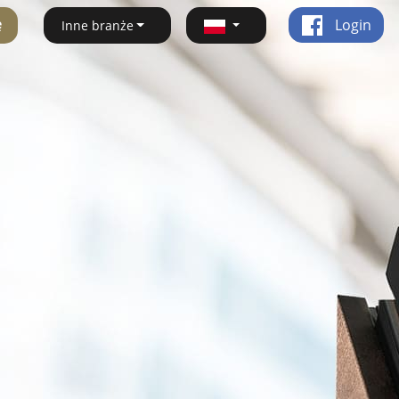
ę
Login
Inne branże