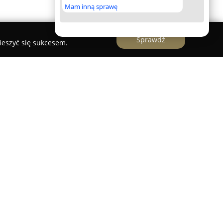
Mam inną sprawę
Sprawdź
ieszyć się sukcesem.
mowanym deweloperem funkcjonującym na rynku
czasu rozpoczęcia działalności firma
 pozycję, realizując inwestycje odpowiadające
ści. Podstawową specjalizacją przedsiębiorstwa
 oraz realizacja obiektów usługowo-biurowych,
i przeznaczonych zarówno do zamieszkania, jak i
ospodarczej.