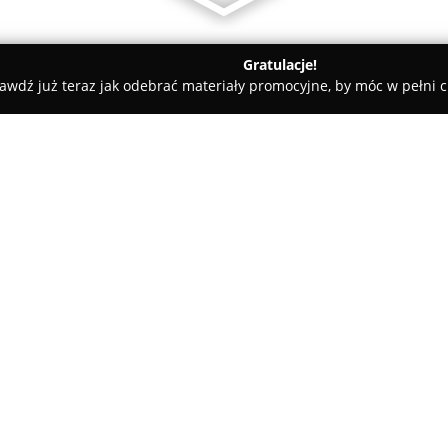
Gratulacje!
awdź już teraz jak odebrać materiały promocyjne, by móc w pełni c
Bud-Inwest Puławy
O firmie:
Bud-Inwest Puławy
jest reno
nieruchomości w Puławach. Od 
systematycznie wzmacnia swoją
wymaganiom lokalnej społeczno
jest budownictwo mieszkaniowe
w tym różnorodnych przestrzen
do prowadzenia działalności g