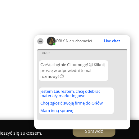
ORŁY Nieruchomości
Live chat
04:02
Cześć, chętnie Ci pomogę! 🙂 Kliknij
proszę w odpowiedni temat
rozmowy! 🙂
Jestem Laureatem, chcę odebrać
materiały marketingowe
Chcę zgłosić swoją firmę do Orłów
Mam inną sprawę
Sprawdź
ieszyć się sukcesem.