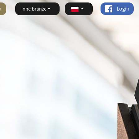
ę
Login
Inne branże