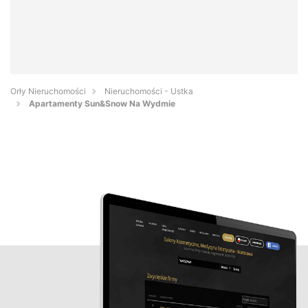
Orły Nieruchomości
Nieruchomości - Ustka
Apartamenty Sun&Snow Na Wydmie