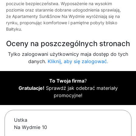
poczucie bezpieczeństwa. Wyposażenie na wysokim
poziomie oraz starannie dobrane udogodnienia sprawiają,
że Apartamenty Sun&Snow Na Wydmie wyróżniają się na
rynku, proponując komfortowe i pamiętne pobyty blisko
Bałtyku.
Oceny na poszczególnych stronach
Tylko zalogowani użytkownicy maja dostęp do tych
danych.
Kliknij, aby się zalogować.
To Twoja firma
?
Gratulacje!
Sprawdź jak odebrać materiały
promocyjne!
Ustka
Na Wydmie 10