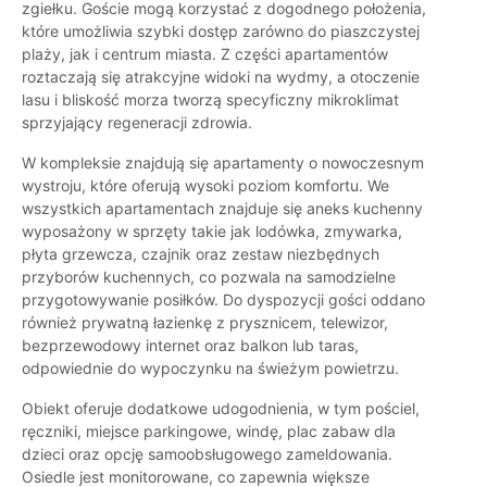
zgiełku. Goście mogą korzystać z dogodnego położenia,
które umożliwia szybki dostęp zarówno do piaszczystej
plaży, jak i centrum miasta. Z części apartamentów
roztaczają się atrakcyjne widoki na wydmy, a otoczenie
lasu i bliskość morza tworzą specyficzny mikroklimat
sprzyjający regeneracji zdrowia.
W kompleksie znajdują się apartamenty o nowoczesnym
wystroju, które oferują wysoki poziom komfortu. We
wszystkich apartamentach znajduje się aneks kuchenny
wyposażony w sprzęty takie jak lodówka, zmywarka,
płyta grzewcza, czajnik oraz zestaw niezbędnych
przyborów kuchennych, co pozwala na samodzielne
przygotowywanie posiłków. Do dyspozycji gości oddano
również prywatną łazienkę z prysznicem, telewizor,
bezprzewodowy internet oraz balkon lub taras,
odpowiednie do wypoczynku na świeżym powietrzu.
Obiekt oferuje dodatkowe udogodnienia, w tym pościel,
ręczniki, miejsce parkingowe, windę, plac zabaw dla
dzieci oraz opcję samoobsługowego zameldowania.
Osiedle jest monitorowane, co zapewnia większe