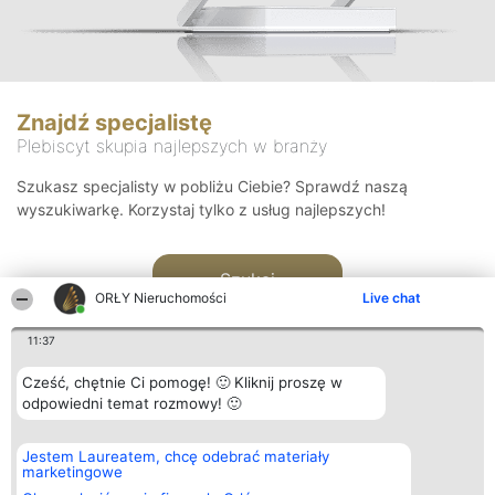
Znajdź specjalistę
Plebiscyt skupia najlepszych w branży
Szukasz specjalisty w pobliżu Ciebie? Sprawdź naszą
wyszukiwarkę. Korzystaj tylko z usług najlepszych!
Szukaj
ORŁY Nieruchomości
Live chat
11:37
Cześć, chętnie Ci pomogę! 🙂 Kliknij proszę w
odpowiedni temat rozmowy! 🙂
Organizator plebiscytu
Plebiscyt
Kontakt
Jestem Laureatem, chcę odebrać materiały
Bright Side Solutions sp. z o.
Laureaci
Kontakt
marketingowe
o. sp. k.
Lista
ul. Ruska 22
wszystkich