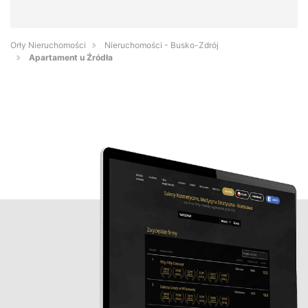
Orły Nieruchomości
Nieruchomości - Busko-Zdrój
Apartament u Źródła