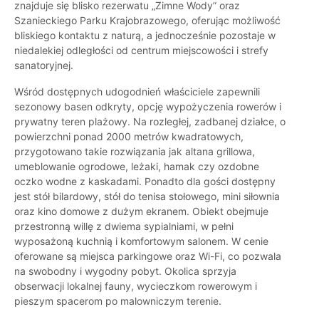
znajduje się blisko rezerwatu „Zimne Wody” oraz
Szanieckiego Parku Krajobrazowego, oferując możliwość
bliskiego kontaktu z naturą, a jednocześnie pozostaje w
niedalekiej odległości od centrum miejscowości i strefy
sanatoryjnej.
Wśród dostępnych udogodnień właściciele zapewnili
sezonowy basen odkryty, opcję wypożyczenia rowerów i
prywatny teren plażowy. Na rozległej, zadbanej działce, o
powierzchni ponad 2000 metrów kwadratowych,
przygotowano takie rozwiązania jak altana grillowa,
umeblowanie ogrodowe, leżaki, hamak czy ozdobne
oczko wodne z kaskadami. Ponadto dla gości dostępny
jest stół bilardowy, stół do tenisa stołowego, mini siłownia
oraz kino domowe z dużym ekranem. Obiekt obejmuje
przestronną willę z dwiema sypialniami, w pełni
wyposażoną kuchnią i komfortowym salonem. W cenie
oferowane są miejsca parkingowe oraz Wi-Fi, co pozwala
na swobodny i wygodny pobyt. Okolica sprzyja
obserwacji lokalnej fauny, wycieczkom rowerowym i
pieszym spacerom po malowniczym terenie.