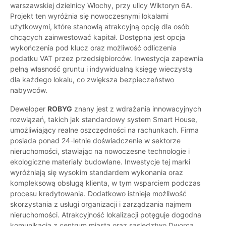
warszawskiej dzielnicy Włochy, przy ulicy Wiktoryn 6A.
Projekt ten wyróżnia się nowoczesnymi lokalami
użytkowymi, które stanowią atrakcyjną opcję dla osób
chcących zainwestować kapitał. Dostępna jest opcja
wykończenia pod klucz oraz możliwość odliczenia
podatku VAT przez przedsiębiorców. Inwestycja zapewnia
pełną własność gruntu i indywidualną księgę wieczystą
dla każdego lokalu, co zwiększa bezpieczeństwo
nabywców.
Deweloper
ROBYG
znany jest z wdrażania innowacyjnych
rozwiązań, takich jak standardowy system Smart House,
umożliwiający realne oszczędności na rachunkach. Firma
posiada ponad 24-letnie doświadczenie w sektorze
nieruchomości, stawiając na nowoczesne technologie i
ekologiczne materiały budowlane. Inwestycje tej marki
wyróżniają się wysokim standardem wykonania oraz
kompleksową obsługą klienta, w tym wsparciem podczas
procesu kredytowania. Dodatkowo istnieje możliwość
skorzystania z usługi organizacji i zarządzania najmem
nieruchomości. Atrakcyjność lokalizacji potęguje dogodna
komunikacja z centrum miasta oraz sąsiedztwo Dworca