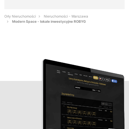
Orły Nieruchomości
Nieruchomości - Warszawa
Modern Space - lokale inwestycyjne ROBYG