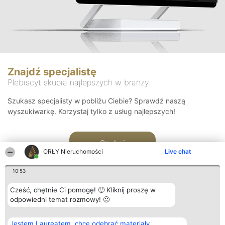
Znajdź specjalistę
Plebiscyt skupia najlepszych w branży
Szukasz specjalisty w pobliżu Ciebie? Sprawdź naszą
wyszukiwarkę. Korzystaj tylko z usług najlepszych!
Szukaj
ORŁY Nieruchomości
Live chat
10:53
Cześć, chętnie Ci pomogę! 🙂 Kliknij proszę w
odpowiedni temat rozmowy! 🙂
Organizator plebiscytu
Plebiscyt
Kontakt
Jestem Laureatem, chcę odebrać materiały
Bright Side Solutions sp. z o.
Laureaci
Kontakt