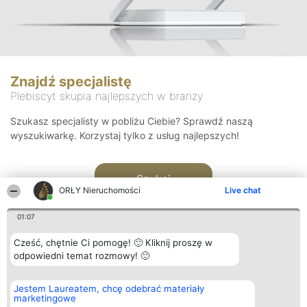
Znajdź specjalistę
Plebiscyt skupia najlepszych w branży
Szukasz specjalisty w pobliżu Ciebie? Sprawdź naszą
wyszukiwarkę. Korzystaj tylko z usług najlepszych!
Szukaj
ORŁY Nieruchomości
Live chat
01:07
Cześć, chętnie Ci pomogę! 🙂 Kliknij proszę w
odpowiedni temat rozmowy! 🙂
Organizator plebiscytu
Plebiscyt
Kontakt
Jestem Laureatem, chcę odebrać materiały
Bright Side Solutions sp. z o.
Laureaci
Kontakt
marketingowe
o. sp. k.
Lista