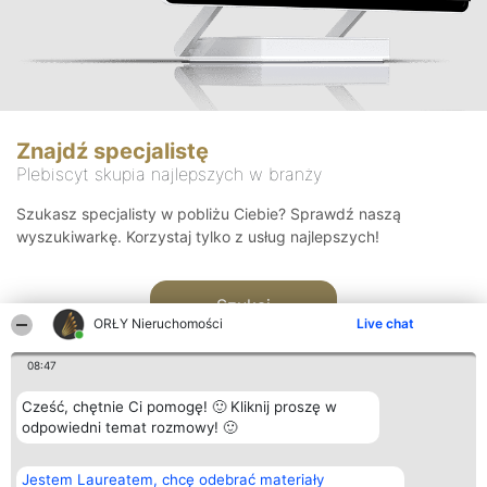
Znajdź specjalistę
Plebiscyt skupia najlepszych w branży
Szukasz specjalisty w pobliżu Ciebie? Sprawdź naszą
wyszukiwarkę. Korzystaj tylko z usług najlepszych!
Szukaj
ORŁY Nieruchomości
Live chat
08:47
Cześć, chętnie Ci pomogę! 🙂 Kliknij proszę w
odpowiedni temat rozmowy! 🙂
Organizator plebiscytu
Plebiscyt
Kontakt
Jestem Laureatem, chcę odebrać materiały
Bright Side Solutions sp. z o.
Laureaci
Kontakt