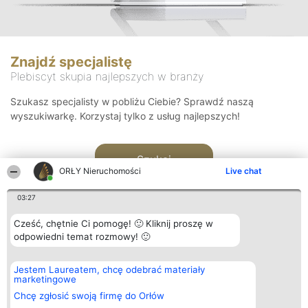
Znajdź specjalistę
Plebiscyt skupia najlepszych w branży
Szukasz specjalisty w pobliżu Ciebie? Sprawdź naszą
wyszukiwarkę. Korzystaj tylko z usług najlepszych!
Szukaj
ORŁY Nieruchomości
Live chat
03:27
Cześć, chętnie Ci pomogę! 🙂 Kliknij proszę w
odpowiedni temat rozmowy! 🙂
Organizator plebiscytu
Plebiscyt
Kontakt
Jestem Laureatem, chcę odebrać materiały
Bright Side Solutions sp. z o.
Laureaci
Kontakt
marketingowe
o. sp. k.
Lista
ul. Ruska 22
wszystkich
Chcę zgłosić swoją firmę do Orłów
Wrocław 50-079
Laureatów