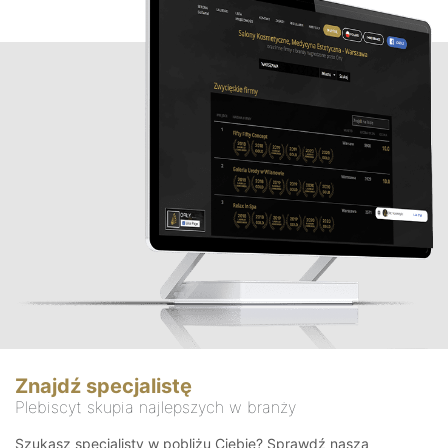
Znajdź specjalistę
Plebiscyt skupia najlepszych w branży
Szukasz specjalisty w pobliżu Ciebie? Sprawdź naszą