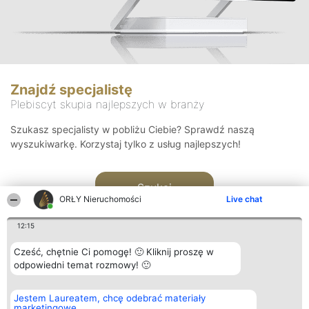
Znajdź specjalistę
Plebiscyt skupia najlepszych w branży
Szukasz specjalisty w pobliżu Ciebie? Sprawdź naszą
wyszukiwarkę. Korzystaj tylko z usług najlepszych!
Szukaj
ORŁY Nieruchomości
Live chat
12:15
Cześć, chętnie Ci pomogę! 🙂 Kliknij proszę w
odpowiedni temat rozmowy! 🙂
Organizator plebiscytu
Plebiscyt
Kontakt
Jestem Laureatem, chcę odebrać materiały
Bright Side Solutions sp. z o.
Laureaci
Kontakt
marketingowe