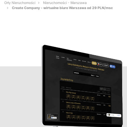
Orły Nieruchomości
Nieruchomości - Warszawa
Create Company - wirtualne biuro Warszawa od 29 PLN/msc