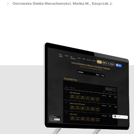
Ostrowska Giełda Nieruchomości. Mańka M., Kacprzak J.