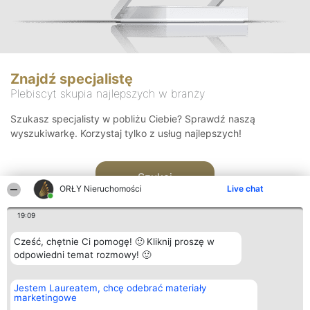
Znajdź specjalistę
Plebiscyt skupia najlepszych w branży
Szukasz specjalisty w pobliżu Ciebie? Sprawdź naszą
wyszukiwarkę. Korzystaj tylko z usług najlepszych!
Szukaj
ORŁY Nieruchomości
Live chat
19:09
Cześć, chętnie Ci pomogę! 🙂 Kliknij proszę w
odpowiedni temat rozmowy! 🙂
Organizator plebiscytu
Plebiscyt
Kontakt
Jestem Laureatem, chcę odebrać materiały
Bright Side Solutions sp. z o.
Laureaci
Kontakt
marketingowe
o. sp. k.
Lista
ul. Ruska 22
wszystkich