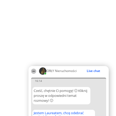
ORŁY Nieruchomości
Live chat
16:14
Cześć, chętnie Ci pomogę! 🙂 Kliknij
proszę w odpowiedni temat
rozmowy! 🙂
Jestem Laureatem, chcę odebrać