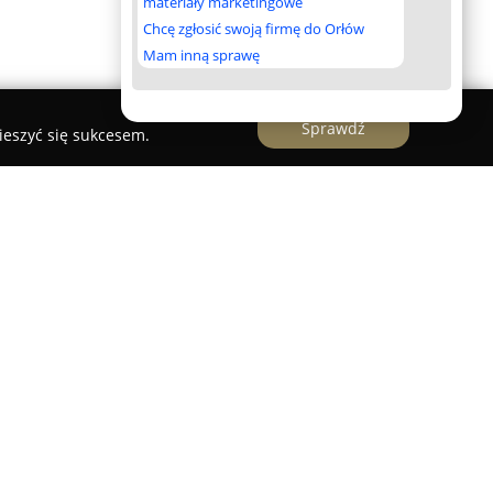
materiały marketingowe
Chcę zgłosić swoją firmę do Orłów
Mam inną sprawę
Sprawdź
ieszyć się sukcesem.
orzata Kuczyńska
od 2009 roku aktywnie
mości w Gliwicach, oferując kompleksowe
tację dzięki profesjonalnemu podejściu i
entów. Zakres działalności biura obejmuje
wno mieszkań i domów, jak i działek, lokali
 komercyjnych w Gliwicach oraz w okolicznych