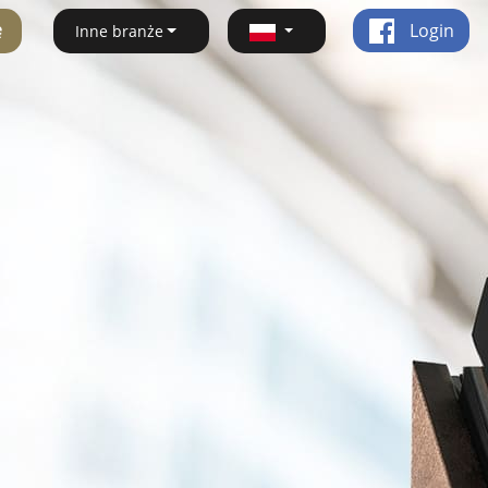
ę
Login
Inne branże