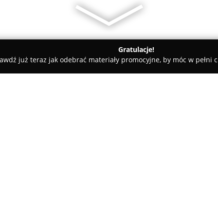
Gratulacje!
awdź już teraz jak odebrać materiały promocyjne, by móc w pełni c
Nieruchomości pod lupą Małgorzata Kuczyńska
a Kuczyńska
O firmie:
Nieruchomości pod lupą Małg
funkcjonuje na rynku nierucho
wsparcie oraz zdobywając repu
dokładnej analizie potrzeb kli
sprzedaż, kupno i wynajem zaró
użytkowych oraz nieruchomości