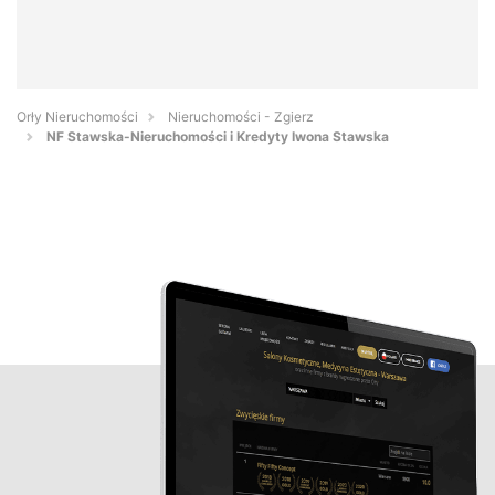
Orły Nieruchomości
Nieruchomości - Zgierz
NF Stawska-Nieruchomości i Kredyty Iwona Stawska