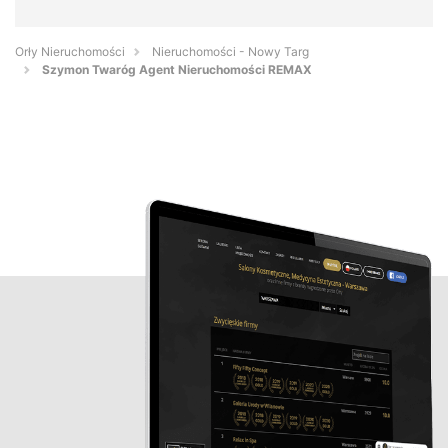
Orły Nieruchomości
Nieruchomości - Nowy Targ
Szymon Twaróg Agent Nieruchomości REMAX