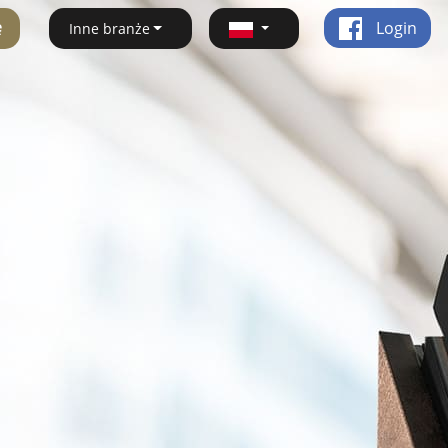
ę
Login
Inne branże