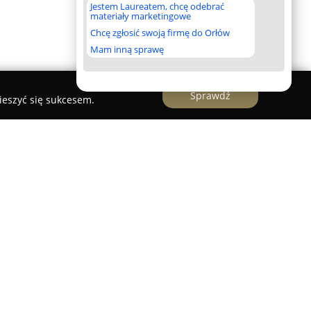
Jestem Laureatem, chcę odebrać
materiały marketingowe
Chcę zgłosić swoją firmę do Orłów
Mam inną sprawę
Sprawdź
ieszyć się sukcesem.
esne biuro specjalizujące się w kompleksowej
ch z kupnem, sprzedażą i wynajmem domów,
e Częstochowy i jej okolic. Firma koncentruje się
ej pomocy zarówno osobom szukającym
y zamierzają sprzedać lub wynająć swoje lokale.