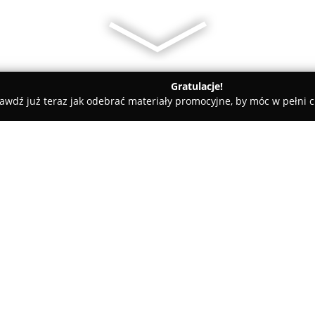
Gratulacje!
awdź już teraz jak odebrać materiały promocyjne, by móc w pełni c
owa
NEO Nieruchomości Częstochowa
O firmie:
NEO Nieruchomości
to nowocz
obsłudze transakcji związany
mieszkań oraz działek na tereni
na zapewnianiu profesjonaln
nieruchomości, jak i tym, którz