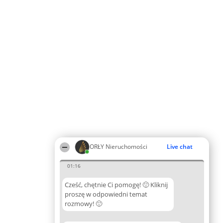
ORŁY Nieruchomości
Live chat
01:16
Cześć, chętnie Ci pomogę! 🙂 Kliknij
proszę w odpowiedni temat
rozmowy! 🙂