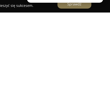
Sprawdź
ieszyć się sukcesem.
wiadczonym biurem nieruchomości, które z
tów w poszukiwaniu i sprzedaży nieruchomości.
orkowo przy ulicy Jaśminowej 1, firma oferuje
ji na rynku nieruchomości, obejmującą zarówno
w.
 zapewnia wsparcie oraz doradztwo na każdym
eśnie o bezpieczeństwo i komfort obsługi.
i Stacji Nieruchomości jest przejrzystość
rtych na zaufaniu oraz świadczenie usług na
townej wiedzy na temat lokalnego rynku i