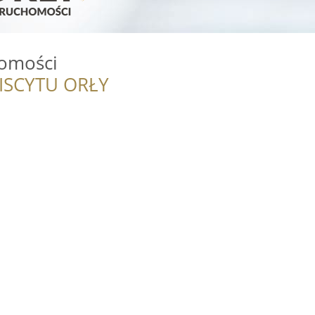
homości
ISCYTU ORŁY