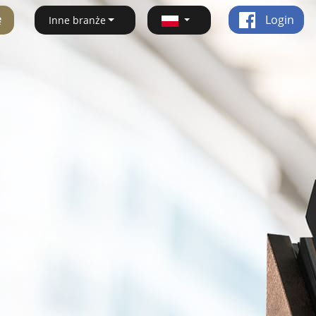
ę
Login
Inne branże