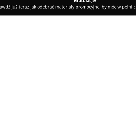
Gratulacje!
awdź już teraz jak odebrać materiały promocyjne, by móc w pełni c
Stacja Nieruchomości
O firmie:
Stacja Nieruchomości
jest doś
zaangażowaniem wspiera klien
Zlokalizowana w miejscowości B
kompleksową obsługę transakc
sprzedaż mieszkań, jak i domó
Zespół profesjonalistów firmy
etapie procesu, dbając równocz
Głównym założeniem działalnośc
działań, budowanie relacji opa
wysokim poziomie. Dzięki grun