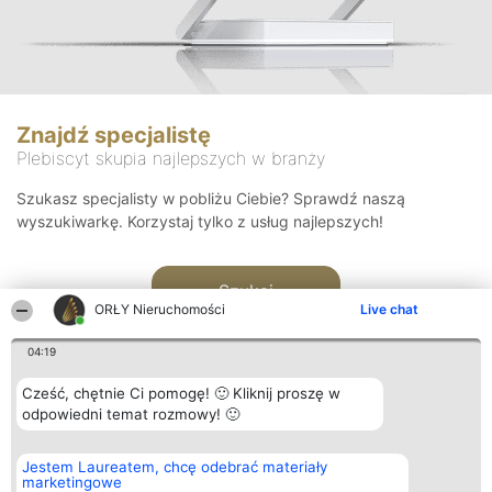
Znajdź specjalistę
Plebiscyt skupia najlepszych w branży
Szukasz specjalisty w pobliżu Ciebie? Sprawdź naszą
wyszukiwarkę. Korzystaj tylko z usług najlepszych!
Szukaj
ORŁY Nieruchomości
Live chat
04:19
Cześć, chętnie Ci pomogę! 🙂 Kliknij proszę w
odpowiedni temat rozmowy! 🙂
Organizator plebiscytu
Plebiscyt
Kontakt
Jestem Laureatem, chcę odebrać materiały
Bright Side Solutions sp. z o.
Laureaci
Kontakt
marketingowe
o. sp. k.
Lista