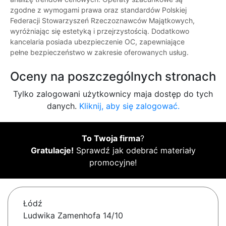
zgodne z wymogami prawa oraz standardów Polskiej
Federacji Stowarzyszeń Rzeczoznawców Majątkowych,
wyróżniając się estetyką i przejrzystością. Dodatkowo
kancelaria posiada ubezpieczenie OC, zapewniające
pełne bezpieczeństwo w zakresie oferowanych usług.
Oceny na poszczególnych stronach
Tylko zalogowani użytkownicy maja dostęp do tych
danych.
Kliknij, aby się zalogować.
To Twoja firma
?
Gratulacje!
Sprawdź jak odebrać materiały
promocyjne!
Łódź
Ludwika Zamenhofa 14/10