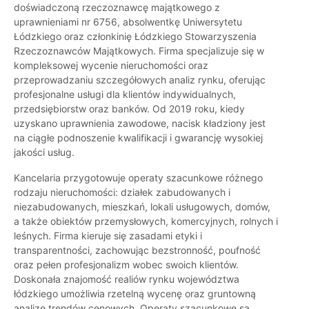
doświadczoną rzeczoznawcę majątkowego z
uprawnieniami nr 6756, absolwentkę Uniwersytetu
Łódzkiego oraz członkinię Łódzkiego Stowarzyszenia
Rzeczoznawców Majątkowych. Firma specjalizuje się w
kompleksowej wycenie nieruchomości oraz
przeprowadzaniu szczegółowych analiz rynku, oferując
profesjonalne usługi dla klientów indywidualnych,
przedsiębiorstw oraz banków. Od 2019 roku, kiedy
uzyskano uprawnienia zawodowe, nacisk kładziony jest
na ciągłe podnoszenie kwalifikacji i gwarancję wysokiej
jakości usług.
Kancelaria przygotowuje operaty szacunkowe różnego
rodzaju nieruchomości: działek zabudowanych i
niezabudowanych, mieszkań, lokali usługowych, domów,
a także obiektów przemysłowych, komercyjnych, rolnych i
leśnych. Firma kieruje się zasadami etyki i
transparentności, zachowując bezstronność, poufność
oraz pełen profesjonalizm wobec swoich klientów.
Doskonała znajomość realiów rynku województwa
łódzkiego umożliwia rzetelną wycenę oraz gruntowną
analizę trendów cenowych. Operaty szacunkowe są