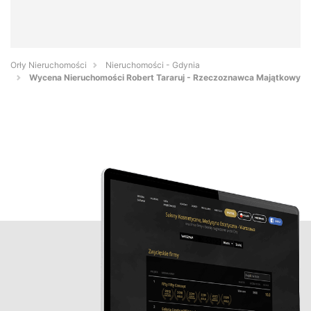
Orły Nieruchomości
Nieruchomości - Gdynia
Wycena Nieruchomości Robert Tararuj - Rzeczoznawca Majątkowy