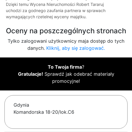
Dzięki temu Wycena Nieruchomości Robert Tararuj
uchodzi za godnego zaufania partnera w sprawach
wymagających rzetelnej wyceny majątku.
Oceny na poszczególnych stronach
Tylko zalogowani użytkownicy maja dostęp do tych
danych.
Kliknij, aby się zalogować.
To Twoja firma
?
Gratulacje!
Sprawdź jak odebrać materiały
promocyjne!
Gdynia
Komandorska 18-20/lok.C6