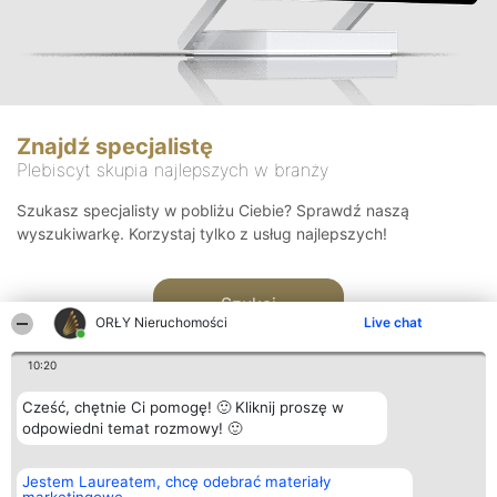
Znajdź specjalistę
Plebiscyt skupia najlepszych w branży
Szukasz specjalisty w pobliżu Ciebie? Sprawdź naszą
wyszukiwarkę. Korzystaj tylko z usług najlepszych!
Szukaj
ORŁY Nieruchomości
Live chat
10:20
Cześć, chętnie Ci pomogę! 🙂 Kliknij proszę w
odpowiedni temat rozmowy! 🙂
Organizator plebiscytu
Plebiscyt
Kontakt
Jestem Laureatem, chcę odebrać materiały
Bright Side Solutions sp. z o.
Laureaci
Kontakt