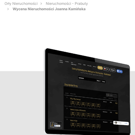
Orły Nieruchomości
Nieruchomości - Prabuty
Wycena Nieruchomości Joanna Kamińska