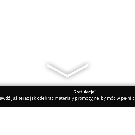
Gratulacje!
awdź już teraz jak odebrać materiały promocyjne, by móc w pełni c
Mieszkamw.pl Najem okazjonalny/Найм оказиональный/На