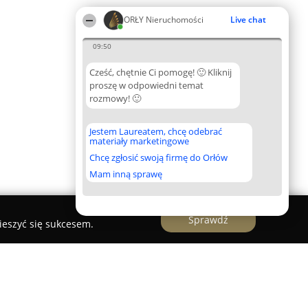
ORŁY Nieruchomości
Live chat
09:50
Cześć, chętnie Ci pomogę! 🙂 Kliknij
proszę w odpowiedni temat
rozmowy! 🙂
Jestem Laureatem, chcę odebrać
materiały marketingowe
Chcę zgłosić swoją firmę do Orłów
Mam inną sprawę
Sprawdź
ieszyć się sukcesem.
йм оказіональний