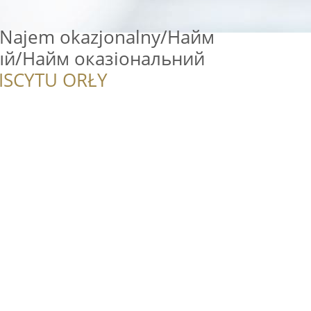
 Najem okazjonalny/Найм
й/Найм оказіональний
ISCYTU ORŁY