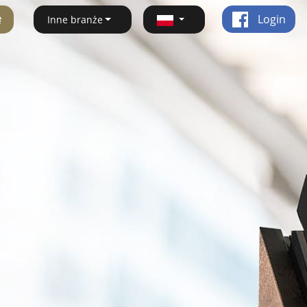
ę
Login
Inne branże