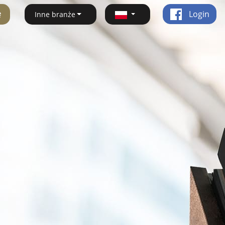
ę
Login
Inne branże