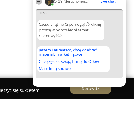
ORŁY Nieruchomości
Live chat
07:55
Cześć, chętnie Ci pomogę! 🙂 Kliknij
proszę w odpowiedni temat
rozmowy! 🙂
Jestem Laureatem, chcę odebrać
materiały marketingowe
Chcę zgłosić swoją firmę do Orłów
Mam inną sprawę
Sprawdź
ieszyć się sukcesem.