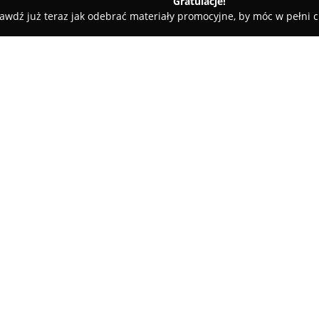
Gratulacje!
awdź już teraz jak odebrać materiały promocyjne, by móc w pełni c
TECNOCASA - Agencja Nieruchomości Salwator
ci Salwator
O firmie:
TECNOCASA - Agencja Nieruch
centrum Krakowa, z siedzibą prz
pośrednictwie i doradztwie na
działalność na prestiżowych lok
oraz fragment Starego Miasta 
wyróżnia się rozbudowaną infr
Zespół firmy Tecnocasa Salwat
osobom poszukującym mieszkań
wynajmu, jak i właścicielom n
bądź wynajęciem. Agenci wyróż