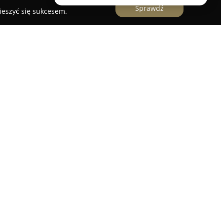
Sprawdź
ieszyć się sukcesem.
omości Salwator
prowadzi działalność w
y ulicy Kościuszki 73, specjalizując się w
 rynku nieruchomości. Firma skupia swoją
alizacjach, takich jak Salwator, Wola Justowska
znany jako Nowy Świat. Obszar Salwatora
astrukturą oraz specyficzną zabudową.
or świadczy profesjonalne usługi zarówno
, domów i lokali użytkowych do kupna lub
ieruchomości zainteresowanym ich sprzedażą
niają się lokalną wiedzą, dobrą znajomością