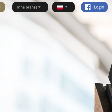
ę
Login
Inne branże