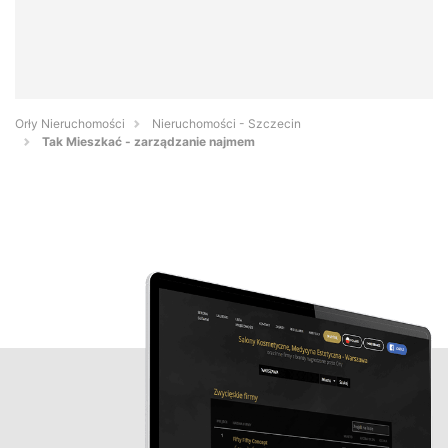
Orły Nieruchomości
Nieruchomości - Szczecin
Tak Mieszkać - zarządzanie najmem