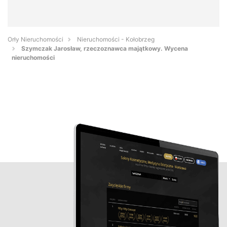
Orły Nieruchomości
Nieruchomości - Kołobrzeg
Szymczak Jarosław, rzeczoznawca majątkowy. Wycena
nieruchomości