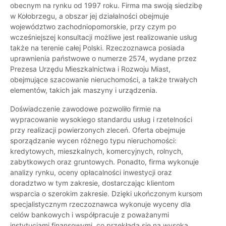
obecnym na rynku od 1997 roku. Firma ma swoją siedzibę
w Kołobrzegu, a obszar jej działalności obejmuje
województwo zachodniopomorskie, przy czym po
wcześniejszej konsultacji możliwe jest realizowanie usług
także na terenie całej Polski. Rzeczoznawca posiada
uprawnienia państwowe o numerze 2574, wydane przez
Prezesa Urzędu Mieszkalnictwa i Rozwoju Miast,
obejmujące szacowanie nieruchomości, a także trwałych
elementów, takich jak maszyny i urządzenia.
Doświadczenie zawodowe pozwoliło firmie na
wypracowanie wysokiego standardu usług i rzetelności
przy realizacji powierzonych zleceń. Oferta obejmuje
sporządzanie wycen różnego typu nieruchomości:
kredytowych, mieszkalnych, komercyjnych, rolnych,
zabytkowych oraz gruntowych. Ponadto, firma wykonuje
analizy rynku, oceny opłacalności inwestycji oraz
doradztwo w tym zakresie, dostarczając klientom
wsparcia o szerokim zakresie. Dzięki ukończonym kursom
specjalistycznym rzeczoznawca wykonuje wyceny dla
celów bankowych i współpracuje z poważanymi
instytucjami finansowymi, co przekłada się na wysoką