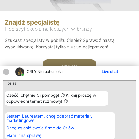
Znajdź specjalistę
Plebiscyt skupia najlepszych w branży
Szukasz specjalisty w pobliżu Ciebie? Sprawdź naszą
wyszukiwarkę. Korzystaj tylko z usług najlepszych!
Szukaj
ORŁY Nieruchomości
Live chat
08:39
Cześć, chętnie Ci pomogę! 🙂 Kliknij proszę w
odpowiedni temat rozmowy! 🙂
Organizator plebiscytu
Plebiscyt
Kontakt
Jestem Laureatem, chcę odebrać materiały
Bright Side Solutions sp. z o.
Laureaci
Kontakt
marketingowe
o. sp. k.
Lista
ul. Ruska 22
wszystkich
Chcę zgłosić swoją firmę do Orłów
Wrocław 50-079
Laureatów
Mam inną sprawę
KRS 0000749100 | Regon
Zasady