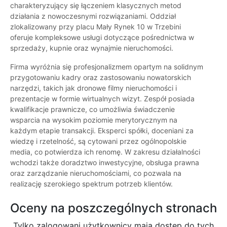
charakteryzujący się łączeniem klasycznych metod
działania z nowoczesnymi rozwiązaniami. Oddział
zlokalizowany przy placu Mały Rynek 10 w Trzebini
oferuje kompleksowe usługi dotyczące pośrednictwa w
sprzedaży, kupnie oraz wynajmie nieruchomości.
Firma wyróżnia się profesjonalizmem opartym na solidnym
przygotowaniu kadry oraz zastosowaniu nowatorskich
narzędzi, takich jak dronowe filmy nieruchomości i
prezentacje w formie wirtualnych wizyt. Zespół posiada
kwalifikacje prawnicze, co umożliwia świadczenie
wsparcia na wysokim poziomie merytorycznym na
każdym etapie transakcji. Eksperci spółki, doceniani za
wiedzę i rzetelność, są cytowani przez ogólnopolskie
media, co potwierdza ich renomę. W zakresu działalności
wchodzi także doradztwo inwestycyjne, obsługa prawna
oraz zarządzanie nieruchomościami, co pozwala na
realizację szerokiego spektrum potrzeb klientów.
Oceny na poszczególnych stronach
Tylko zalogowani użytkownicy maja dostęp do tych