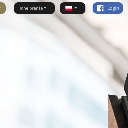
ę
Login
Inne branże