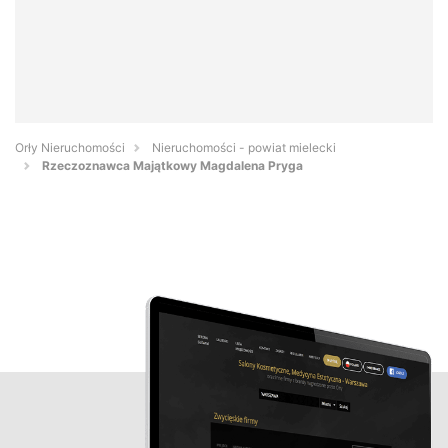
Orły Nieruchomości
Nieruchomości - powiat mielecki
Rzeczoznawca Majątkowy Magdalena Pryga