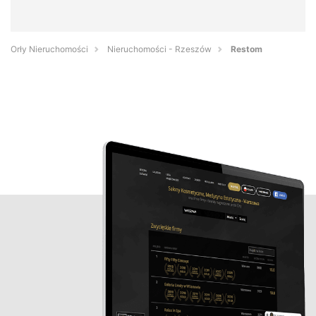
Orły Nieruchomości
Nieruchomości - Rzeszów
Restom