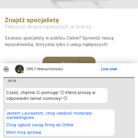
Znajdź specjalistę
Plebiscyt skupia najlepszych w branży
Szukasz specjalisty w pobliżu Ciebie? Sprawdź naszą
wyszukiwarkę. Korzystaj tylko z usług najlepszych!
Szukaj
ORŁY Nieruchomości
Live chat
09:29
Cześć, chętnie Ci pomogę! 🙂 Kliknij proszę w
odpowiedni temat rozmowy! 🙂
Organizator plebiscytu
Plebiscyt
Kontakt
Jestem Laureatem, chcę odebrać materiały
Bright Side Solutions sp. z o.
Laureaci
Kontakt
marketingowe
o. sp. k.
Lista
ul. Ruska 22
wszystkich
Chcę zgłosić swoją firmę do Orłów
Wrocław 50-079
Laureatów
Mam inną sprawę
KRS 0000749100 | Regon
Zasady
381313360 | NIP 8943132676
Regulamin