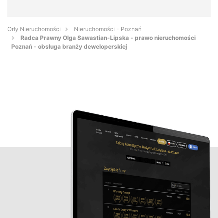
Orły Nieruchomości
Nieruchomości - Poznań
Radca Prawny Olga Sawastian-Lipska - prawo nieruchomości
Poznań - obsługa branży deweloperskiej