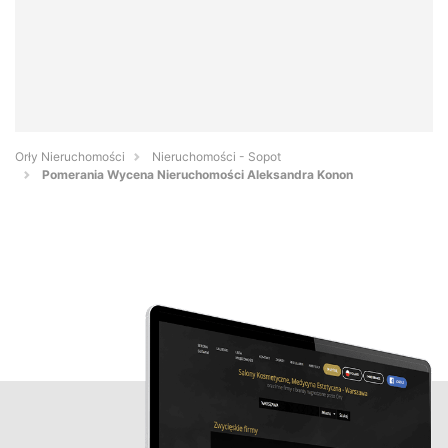
Orły Nieruchomości
Nieruchomości - Sopot
Pomerania Wycena Nieruchomości Aleksandra Konon