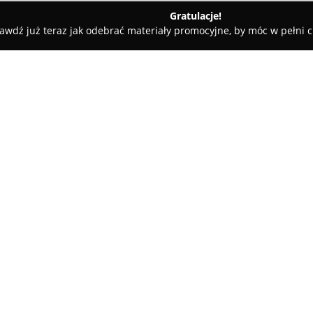
Gratulacje!
awdź już teraz jak odebrać materiały promocyjne, by móc w pełni c
Rzeczoznawca Majątkowy Paweł Piechota
echota
O firmie:
Rzeczoznawca Majątkowy Paw
związanych z wyceną nieruchomo
specjalizuje się w przygotowy
różnych rodzajów nieruchomośc
pierwotnego i wtórnego. Proces
bazując na wieloletniej praktyc
znajomości specyfiki lokalnego
Paweł Piechota posiada upraw
7961 oraz pełni funkcję Biegł