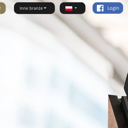
ę
Login
Inne branże