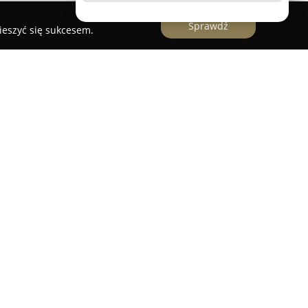
Sprawdź
ieszyć się sukcesem.
eł Piechota
świadczy pełen zakres usług
ści na terenie Lublina i okolic. Firma
waniu operatów szacunkowych dotyczących
i, w tym mieszkań, domów oraz działek z rynku
 wyceny realizowany jest z dużą dokładnością,
e w instytucjach finansowych oraz szerokiej
 rynku nieruchomości.
nienia rzeczoznawcy majątkowego o numerze
ego Sądowego przy Sądzie Okręgowym w Lublinie.