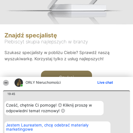
Znajdź specjalistę
Plebiscyt skupia najlepszych w branży
Szukasz specjalisty w pobliżu Ciebie? Sprawdź naszą
wyszukiwarkę. Korzystaj tylko z usług najlepszych!
Szukaj
ORŁY Nieruchomości
Live chat
19:45
Cześć, chętnie Ci pomogę! 🙂 Kliknij proszę w
odpowiedni temat rozmowy! 🙂
Organizator plebiscytu
Plebiscyt
Kontakt
Jestem Laureatem, chcę odebrać materiały
Bright Side Solutions sp. z o.
Laureaci
Kontakt
marketingowe
o. sp. k.
Lista