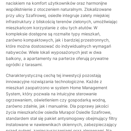
naciskiem na komfort użytkowników oraz harmonijne
współistnienie z otoczeniem naturalnym. Zlokalizowane
przy ulicy Szafirowej, osiedle integruje zalety miejskiej
infrastruktury z bliskością terenów zielonych, umożliwiając
mieszkańcom korzystanie z obu tych atutów. W
kompleksie dostępne są rozmaite typy mieszkań,
zarówno kompaktowych, jak i bardziej przestronnych,
które można dostosować do indywidualnych wymagań
nabywców. Wiele lokali wyposażonych jest w dwa
balkony, a apartamenty na parterze oferują prywatne
ogródki z tarasami.
Charakterystyczną cechą tej inwestycji pozostają
innowacyjne rozwiązania technologiczne. Każde z
mieszkań zaopatrzono w system Home Management
System, który pozwala na intuicyjne sterowanie
ogrzewaniem, oświetleniem czy gospodarką wodną,
zarówno zdalnie, jak i manualnie. Dla poprawy jakości
życia mieszkańców osiedla Murapol Osiedle Szafirowe,
standardem stał się pakiet antysmogowy obejmujący filtry
instalowane w nawiewnikach okiennych, zabezpieczający
przed pyłami, zanieczyszczeniami oraz alergenami. Na