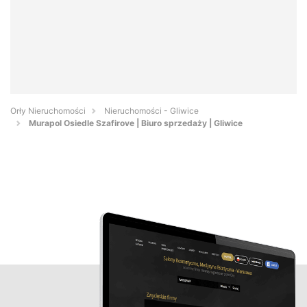
Orły Nieruchomości
Nieruchomości - Gliwice
Murapol Osiedle Szafirove | Biuro sprzedaży | Gliwice