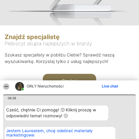
Znajdź specjalistę
Plebiscyt skupia najlepszych w branży
Szukasz specjalisty w pobliżu Ciebie? Sprawdź naszą
wyszukiwarkę. Korzystaj tylko z usług najlepszych!
Szukaj
ORŁY Nieruchomości
Live chat
06:36
Cześć, chętnie Ci pomogę! 🙂 Kliknij proszę w
odpowiedni temat rozmowy! 🙂
Organizator plebiscytu
Plebiscyt
Kontakt
Jestem Laureatem, chcę odebrać materiały
Bright Side Solutions sp. z o.
Laureaci
Kontakt
marketingowe
o. sp. k.
Lista