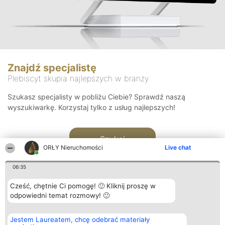
Znajdź specjalistę
Plebiscyt skupia najlepszych w branży
Szukasz specjalisty w pobliżu Ciebie? Sprawdź naszą
wyszukiwarkę. Korzystaj tylko z usług najlepszych!
Szukaj
ORŁY Nieruchomości
Live chat
06:35
Cześć, chętnie Ci pomogę! 🙂 Kliknij proszę w
odpowiedni temat rozmowy! 🙂
Organizator plebiscytu
Plebiscyt
Kontakt
Jestem Laureatem, chcę odebrać materiały
Bright Side Solutions sp. z o.
Laureaci
Kontakt