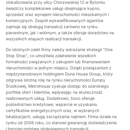
zlokalizowana przy ulicy Chorzowskiej 12 w Bytomiu
świadczy kompleksowe usługi obejmujące kupno,
sprzedaż oraz wynajem nieruchomości mieszkalnych i
komercyjnych. Zespół wykwalifikowanych agentów
zajmuje się obsługą transakcji zarówno na rynku
pierwotnym, jak i wtórnym, a także oferuje doradztwo na
wszystkich etapach realizacji transakcji.
Do istotnych zalet firmy należy wdrażanie strategii "One
Stop Shop", co umożliwia załatwienie wszelkich
formalności związanych z zakupem lub finansowaniem
nieruchomości w jednym miejscu. Dzięki powiązaniom z
międzynarodowym holdingiem Duna House Group, który
odgrywa istotną rolę na rynku nieruchomości Europy
Środkowej, Metrohouse zyskuje dostęp do szerokiego
portfela ofert i klientów, wpływając na skuteczność
realizowanych usług. Dodatkowo, biuro oferuje
pośrednictwo kredytowe, wsparcie w uzyskaniu
certyfikatów energetycznych oraz, w wybranych
lokalizacjach, usługę zarządzania najmem. Firma działa na
rynku od 2006 roku, co stanowi gwarancję doświadczenia
i bezpieczeństwa obsługiwanych transakcji.