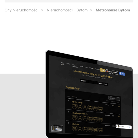
Orły Nieruchomości
Nieruchomości - Bytom
Metrohouse Bytom