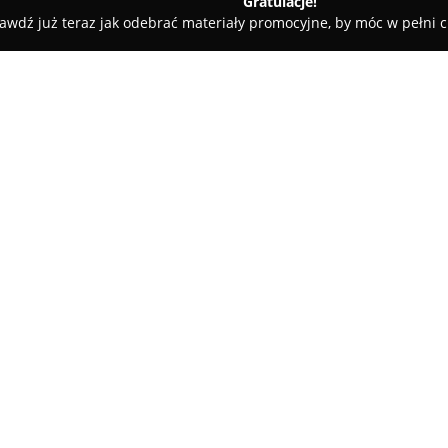
Gratulacje!
awdź już teraz jak odebrać materiały promocyjne, by móc w pełni c
Mariusz Pyptiuk Rzeczoznawca Majątkowy
̨tkowy
O firmie:
Mariusz Pyptiuk Rzeczoznaw
zakresie wyceny nieruchomości
znajdują się przygotowywanie
różnych rodzajów nieruchomośc
zabudowanych, jak i niezabud
rzeczowych. Firma zapewnia ws
przedsiębiorstwom przy podej
nieruchomości.
Działalność Mariusza Pyptiuka
obszarze województw małopolski