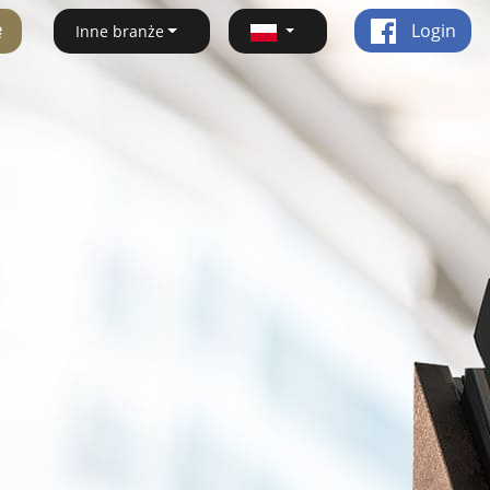
ę
Login
Inne branże