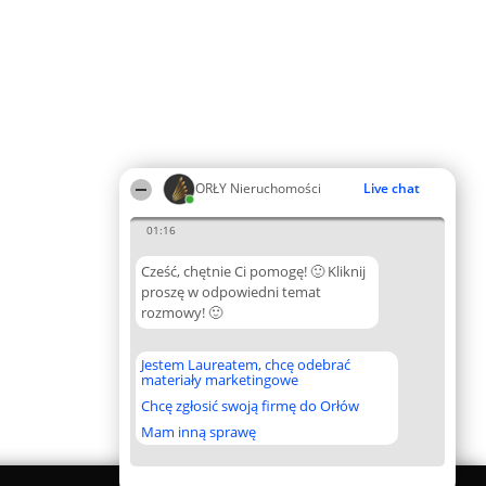
ORŁY Nieruchomości
Live chat
01:16
Cześć, chętnie Ci pomogę! 🙂 Kliknij
proszę w odpowiedni temat
rozmowy! 🙂
Jestem Laureatem, chcę odebrać
materiały marketingowe
Chcę zgłosić swoją firmę do Orłów
Mam inną sprawę