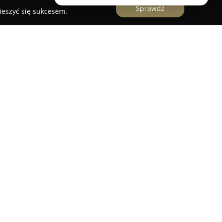
Sprawdź
ieszyć się sukcesem.
ca Majątkowy
oferuje specjalistyczne usługi w
 i analiz rynku. Wśród realizowanych działań
 szczegółowych operatów szacunkowych dla
i: mieszkalnych, użytkowych, działek zarówno
owanych, a także wycena ograniczonych praw
parcie zarówno klientom indywidualnym, jak i
mowaniu ważnych decyzji dotyczących rynku
 Rzeczoznawcy Majątkowego koncentruje się na
ego oraz śląskiego, obejmując miasta takie jak