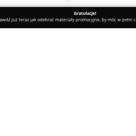
Gratulacje!
awdź już teraz jak odebrać materiały promocyjne, by móc w pełni c
m2kupimy.pl - skup nieruchomości
O firmie:
m2Kupimy.pl
specjalizuje się
nieruchomości, takich jak miesz
zarówno Tychy, jak i pozostałe 
transparentnymi warunkami w
profesjonalizmu w relacjach z 
uproszczony, a oferta może by
przekazania podstawowych dan
Jedną z głównych korzyści dla s