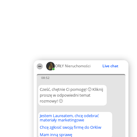
ORŁY Nieruchomości
Live chat
08:52
Cześć, chętnie Ci pomogę! 🙂 Kliknij
proszę w odpowiedni temat
rozmowy! 🙂
Jestem Laureatem, chcę odebrać
materiały marketingowe
Chcę zgłosić swoją firmę do Orłów
Mam inną sprawę