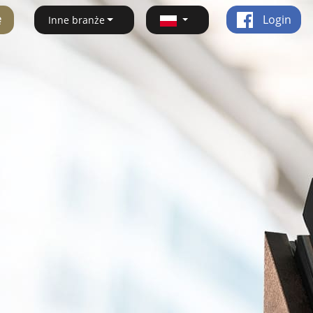
ę
Login
Inne branże