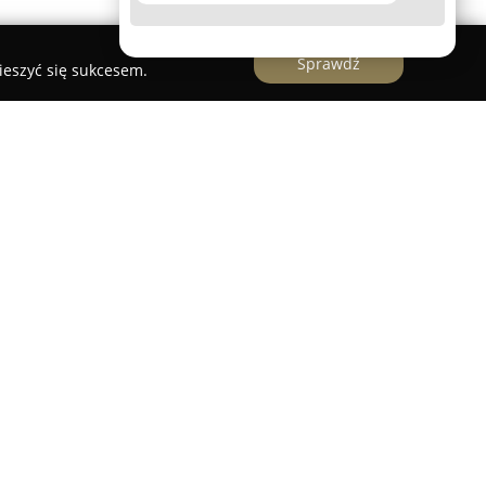
Sprawdź
ieszyć się sukcesem.
 w bezpiecznym i szybkim skupie różnego rodzaju
kania, domy, działki oraz udziały, obsługując
regiony Polski. Firma wyróżnia się
spółpracy oraz wysokim poziomem
klientami. Proces sprzedaży przebiega w sposób
ć przedstawiona już w ciągu 15 minut od
ych dotyczących nieruchomości.
przedających jest to, że wszelkie koszty, w tym