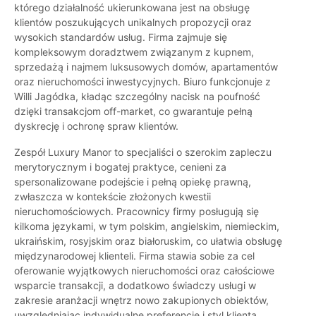
którego działalność ukierunkowana jest na obsługę
klientów poszukujących unikalnych propozycji oraz
wysokich standardów usług. Firma zajmuje się
kompleksowym doradztwem związanym z kupnem,
sprzedażą i najmem luksusowych domów, apartamentów
oraz nieruchomości inwestycyjnych. Biuro funkcjonuje z
Willi Jagódka, kładąc szczególny nacisk na poufność
dzięki transakcjom off-market, co gwarantuje pełną
dyskrecję i ochronę spraw klientów.
Zespół Luxury Manor to specjaliści o szerokim zapleczu
merytorycznym i bogatej praktyce, cenieni za
spersonalizowane podejście i pełną opiekę prawną,
zwłaszcza w kontekście złożonych kwestii
nieruchomościowych. Pracownicy firmy posługują się
kilkoma językami, w tym polskim, angielskim, niemieckim,
ukraińskim, rosyjskim oraz białoruskim, co ułatwia obsługę
międzynarodowej klienteli. Firma stawia sobie za cel
oferowanie wyjątkowych nieruchomości oraz całościowe
wsparcie transakcji, a dodatkowo świadczy usługi w
zakresie aranżacji wnętrz nowo zakupionych obiektów,
uwzględniając indywidualne preferencje i styl klienta.