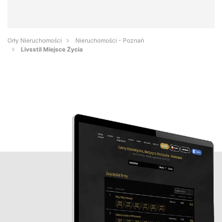
Orły Nieruchomości
Nieruchomości - Poznań
Livsstil Miejsce Życia