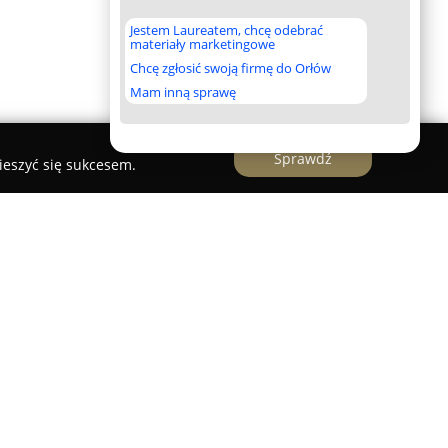
Jestem Laureatem, chcę odebrać
materiały marketingowe
Chcę zgłosić swoją firmę do Orłów
Mam inną sprawę
Sprawdź
ieszyć się sukcesem.
 Majątkowy | Poznań Leszno Kościan
ną kancelarią rzeczoznawców majątkowych, która
nnej wycenie nieruchomości. Przedsiębiorstwo
 wyceny zarówno dla odbiorców prywatnych, jak i
ch znajdują się właściciele nieruchomości,