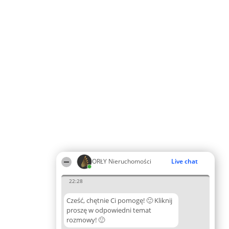
ORŁY Nieruchomości
Live chat
22:28
Cześć, chętnie Ci pomogę! 🙂 Kliknij
proszę w odpowiedni temat
rozmowy! 🙂