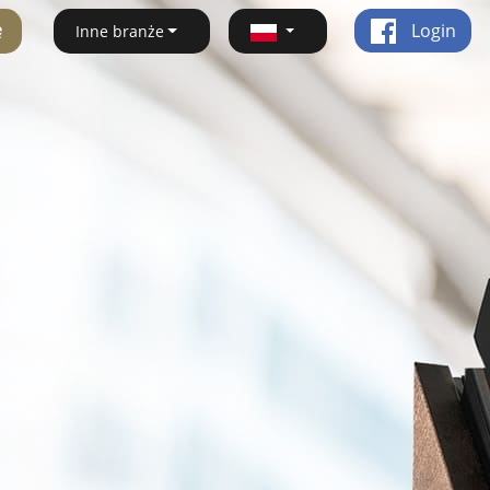
ę
Login
Inne branże