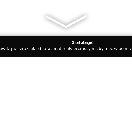
Gratulacje!
awdź już teraz jak odebrać materiały promocyjne, by móc w pełni c
Leśniewscy Sp. z o.o. | Wycena nieruchomości | Rzeczoznawca
ruchomości |
O firmie:
Leszno Kościan
Leśniewscy Sp. z o.o.
jest uzna
koncentruje się na wszechstro
świadczy usługi profesjonalnej
instytucjonalnych, wśród który